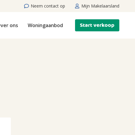
Neem contact op
Mijn Makelaarsland
Start verkoop
ver ons
Woningaanbod