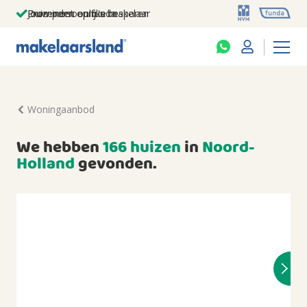
Jouw persoonlijke makelaar
Duizenden euro's besparen
Prominent op funda
Woningaanbod
We hebben
166 huizen
in
Noord-
Holland
gevonden.