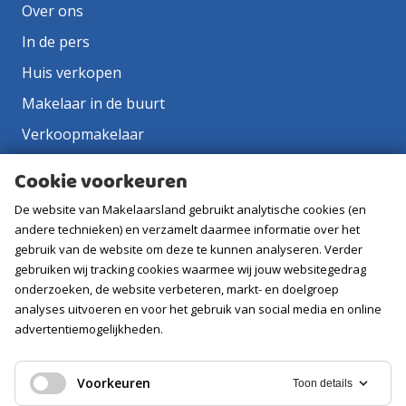
Over ons
In de pers
Huis verkopen
Makelaar in de buurt
Verkoopmakelaar
Aankoopmakelaar
Cookie voorkeuren
Contact
De website van Makelaarsland gebruikt analytische cookies (en
Vacatures
andere technieken) en verzamelt daarmee informatie over het
gebruik van de website om deze te kunnen analyseren. Verder
gebruiken wij tracking cookies waarmee wij jouw websitegedrag
Volg ons
onderzoeken, de website verbeteren, markt- en doelgroep
analyses uitvoeren en voor het gebruik van social media en online
advertentiemogelijkheden.
Voorkeuren
Toon details