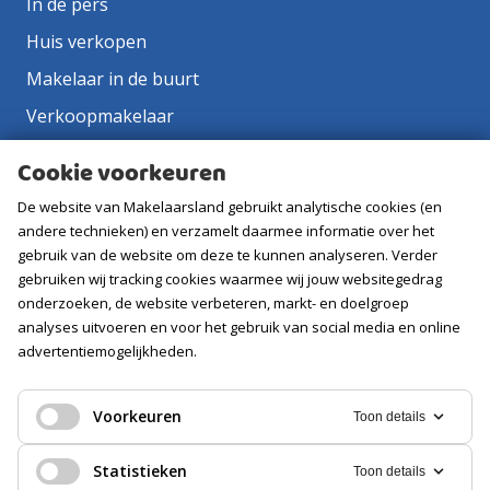
In de pers
Huis verkopen
Makelaar in de buurt
Verkoopmakelaar
Aankoopmakelaar
Cookie voorkeuren
Contact
De website van Makelaarsland gebruikt analytische cookies (en
Vacatures
andere technieken) en verzamelt daarmee informatie over het
gebruik van de website om deze te kunnen analyseren. Verder
gebruiken wij tracking cookies waarmee wij jouw websitegedrag
Volg ons
onderzoeken, de website verbeteren, markt- en doelgroep
analyses uitvoeren en voor het gebruik van social media en online
advertentiemogelijkheden.
Voorkeuren
Toon details
Statistieken
Toon details