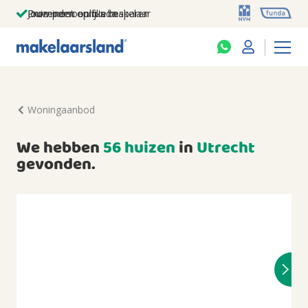
Jouw persoonlijke makelaar
Duizenden euro's besparen
Prominent op funda
Woningaanbod
We hebben
56 huizen
in
Utrecht
gevonden.