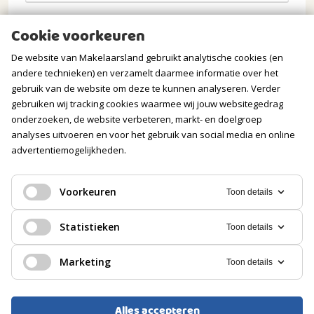
Opmerkingen
Cookie voorkeuren
De website van Makelaarsland gebruikt analytische cookies (en
andere technieken) en verzamelt daarmee informatie over het
gebruik van de website om deze te kunnen analyseren. Verder
gebruiken wij tracking cookies waarmee wij jouw websitegedrag
onderzoeken, de website verbeteren, markt- en doelgroep
analyses uitvoeren en voor het gebruik van social media en online
advertentiemogelijkheden.
Verstuur mijn aanvraag
Voorkeuren
Toon details
Statistieken
Toon details
Wij gaan zorgvuldig om met jouw gegevens. Meer
Marketing
Toon details
informatie vind je in onze
privacyverklaring
.
Alles accepteren