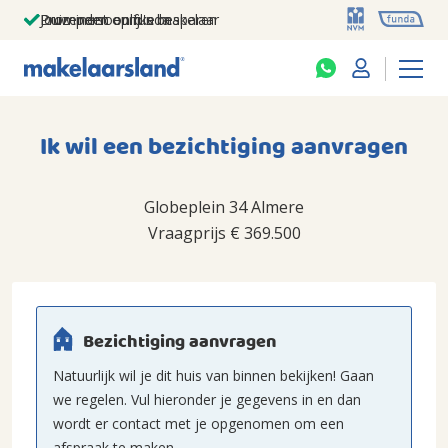
Jouw persoonlijke makelaar
Duizenden euro's besparen
Prominent op funda
Ik wil een bezichtiging aanvragen
Globeplein 34 Almere
Vraagprijs
€ 369.500
Bezichtiging aanvragen
Natuurlijk wil je dit huis van binnen bekijken! Gaan
we regelen. Vul hieronder je gegevens in en dan
wordt er contact met je opgenomen om een
afspraak te maken.