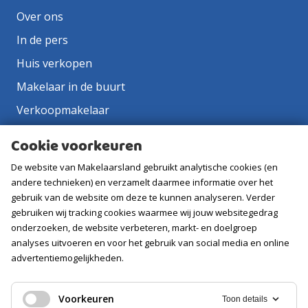
Over ons
In de pers
Huis verkopen
Makelaar in de buurt
Verkoopmakelaar
Aankoopmakelaar
Cookie voorkeuren
Contact
De website van Makelaarsland gebruikt analytische cookies (en
Vacatures
andere technieken) en verzamelt daarmee informatie over het
gebruik van de website om deze te kunnen analyseren. Verder
gebruiken wij tracking cookies waarmee wij jouw websitegedrag
Volg ons
onderzoeken, de website verbeteren, markt- en doelgroep
analyses uitvoeren en voor het gebruik van social media en online
advertentiemogelijkheden.
Voorkeuren
Toon details