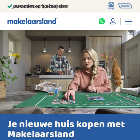
Jouw persoonlijke makelaar
Duizenden euro's besparen
Prominent op funda
Je nieuwe huis kopen met
Makelaarsland