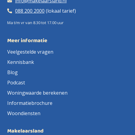
info@makelaarsland.nl
een huis kun je prima het een en ander zelf doen. Jij
kent je huis en de omgeving het beste dus waarom
088 200 2000
(lokaal tarief)
zou je de bezichtigingen uit handen geven?
Belangrijker nog, jij kan als geen ander de liefde die jij
Ma t/m vr van 8.30 tot 17.00 uur
voor je huis voelt overbrengen op potentiële kopers.
Dat ga je zeker terug zien in de opbrengst! Doordat je
zelf actief bent hoeven wij niet voor elke bezichtiging,
Meer informatie
inspectie of overdracht jouw kant op te komen en dat
scheelt veel tijd en dus veel geld!
Veelgestelde vragen
Wij houden de bedrijfskosten laag
ij hebben
Kennisbank
geen dure kantoren op toplocaties, maar één
hoofdkantoor in Alkmaar. Daarnaast werken onze
Blog
Makelaarsland Agents veelal vanuit huis. Naast
makelaar zijn we ook een beetje een IT-bedrijf en
Podcast
hebben we zoveel mogelijk processen
Woningwaarde berekenen
geautomatiseerd. Hierdoor houden we alles voor jou
inzichtelijk én houden we onze kosten laag.
Informatiebrochure
Woondiensten
Makelaarsland