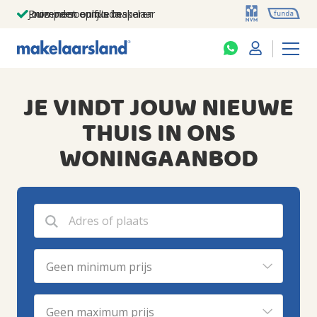
Jouw persoonlijke makelaar
Duizenden euro's besparen
Prominent op funda
JE VINDT JOUW NIEUWE
THUIS IN ONS
WONINGAANBOD