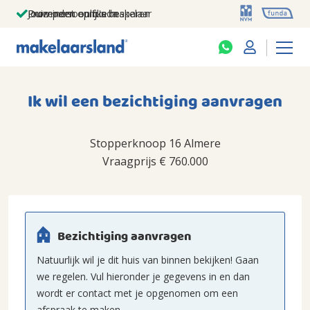
Jouw persoonlijke makelaar
Duizenden euro's besparen
Prominent op funda
Ik wil een bezichtiging aanvragen
Stopperknoop 16 Almere
Vraagprijs
€ 760.000
Bezichtiging aanvragen
Natuurlijk wil je dit huis van binnen bekijken! Gaan
we regelen. Vul hieronder je gegevens in en dan
wordt er contact met je opgenomen om een
afspraak te maken.