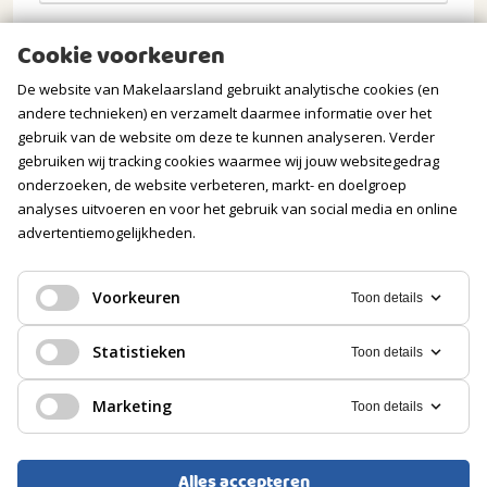
Opmerkingen
Cookie voorkeuren
De website van Makelaarsland gebruikt analytische cookies (en
andere technieken) en verzamelt daarmee informatie over het
gebruik van de website om deze te kunnen analyseren. Verder
gebruiken wij tracking cookies waarmee wij jouw websitegedrag
onderzoeken, de website verbeteren, markt- en doelgroep
analyses uitvoeren en voor het gebruik van social media en online
advertentiemogelijkheden.
Verstuur mijn aanvraag
Voorkeuren
Toon details
Statistieken
Toon details
Wij gaan zorgvuldig om met jouw gegevens. Meer
Marketing
Toon details
informatie vind je in onze
privacyverklaring
.
Alles accepteren