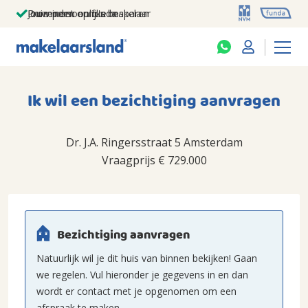
Jouw persoonlijke makelaar
Duizenden euro's besparen
Prominent op funda
Ik wil een bezichtiging aanvragen
Dr. J.A. Ringersstraat 5 Amsterdam
Vraagprijs
€ 729.000
Bezichtiging aanvragen
Natuurlijk wil je dit huis van binnen bekijken! Gaan
we regelen. Vul hieronder je gegevens in en dan
wordt er contact met je opgenomen om een
afspraak te maken.