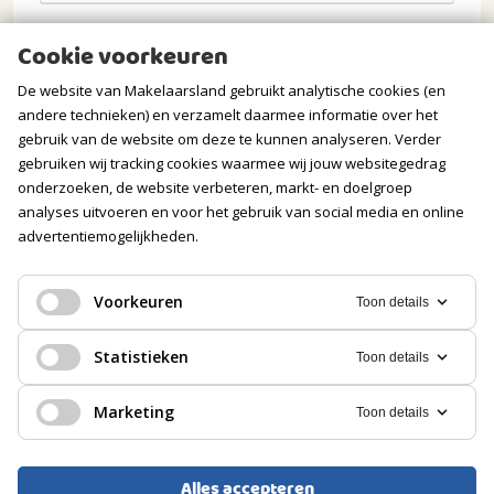
Opmerkingen
Cookie voorkeuren
De website van Makelaarsland gebruikt analytische cookies (en
andere technieken) en verzamelt daarmee informatie over het
gebruik van de website om deze te kunnen analyseren. Verder
gebruiken wij tracking cookies waarmee wij jouw websitegedrag
onderzoeken, de website verbeteren, markt- en doelgroep
analyses uitvoeren en voor het gebruik van social media en online
advertentiemogelijkheden.
Verstuur mijn aanvraag
Voorkeuren
Toon details
Statistieken
Toon details
Wij gaan zorgvuldig om met jouw gegevens. Meer
Marketing
Toon details
informatie vind je in onze
privacyverklaring
.
Alles accepteren