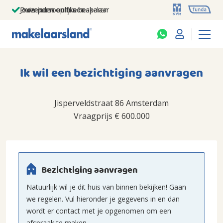
Jouw persoonlijke makelaar
Duizenden euro's besparen
Prominent op funda
Ik wil een bezichtiging aanvragen
Jisperveldstraat 86 Amsterdam
Vraagprijs
€ 600.000
Bezichtiging aanvragen
Natuurlijk wil je dit huis van binnen bekijken! Gaan
we regelen. Vul hieronder je gegevens in en dan
wordt er contact met je opgenomen om een
afspraak te maken.