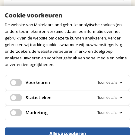
Opmerkingen
Cookie voorkeuren
De website van Makelaarsland gebruikt analytische cookies (en
andere technieken) en verzamelt daarmee informatie over het
gebruik van de website om deze te kunnen analyseren. Verder
gebruiken wij tracking cookies waarmee wij jouw websitegedrag
onderzoeken, de website verbeteren, markt- en doelgroep
analyses uitvoeren en voor het gebruik van social media en online
advertentiemogelijkheden.
Verstuur mijn aanvraag
Voorkeuren
Toon details
Statistieken
Toon details
Wij gaan zorgvuldig om met jouw gegevens. Meer
Marketing
Toon details
informatie vind je in onze
privacyverklaring
.
Alles accepteren