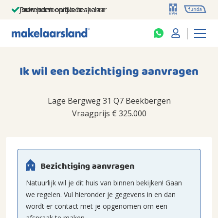
Jouw persoonlijke makelaar
Duizenden euro's besparen
Prominent op funda
Ik wil een bezichtiging aanvragen
Lage Bergweg 31 Q7 Beekbergen
Vraagprijs
€ 325.000
Bezichtiging aanvragen
Natuurlijk wil je dit huis van binnen bekijken! Gaan
we regelen. Vul hieronder je gegevens in en dan
wordt er contact met je opgenomen om een
afspraak te maken.