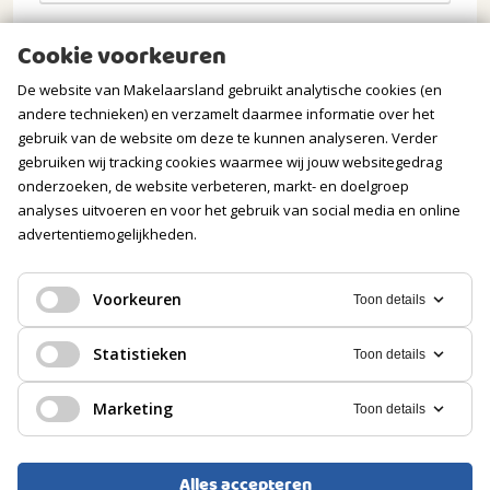
Opmerkingen
Cookie voorkeuren
De website van Makelaarsland gebruikt analytische cookies (en
andere technieken) en verzamelt daarmee informatie over het
gebruik van de website om deze te kunnen analyseren. Verder
gebruiken wij tracking cookies waarmee wij jouw websitegedrag
onderzoeken, de website verbeteren, markt- en doelgroep
analyses uitvoeren en voor het gebruik van social media en online
advertentiemogelijkheden.
Verstuur mijn aanvraag
Voorkeuren
Toon details
Statistieken
Toon details
Wij gaan zorgvuldig om met jouw gegevens. Meer
Marketing
Toon details
informatie vind je in onze
privacyverklaring
.
Alles accepteren