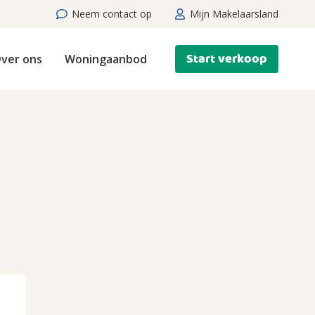
Neem contact op
Mijn Makelaarsland
Start verkoop
ver ons
Woningaanbod