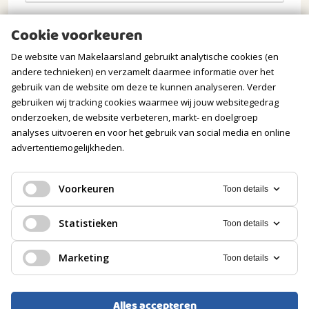
Opmerkingen
Cookie voorkeuren
De website van Makelaarsland gebruikt analytische cookies (en
andere technieken) en verzamelt daarmee informatie over het
gebruik van de website om deze te kunnen analyseren. Verder
gebruiken wij tracking cookies waarmee wij jouw websitegedrag
onderzoeken, de website verbeteren, markt- en doelgroep
analyses uitvoeren en voor het gebruik van social media en online
advertentiemogelijkheden.
Verstuur mijn aanvraag
Voorkeuren
Toon details
Statistieken
Toon details
Wij gaan zorgvuldig om met jouw gegevens. Meer
Marketing
Toon details
informatie vind je in onze
privacyverklaring
.
Alles accepteren