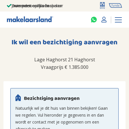
Jouw persoonlijke makelaar
Duizenden euro's besparen
Prominent op funda
Ik wil een bezichtiging aanvragen
Lage Haghorst 21 Haghorst
Vraagprijs
€ 1.385.000
Bezichtiging aanvragen
Natuurlijk wil je dit huis van binnen bekijken! Gaan
we regelen. Vul hieronder je gegevens in en dan
wordt er contact met je opgenomen om een
afspraak te maken.