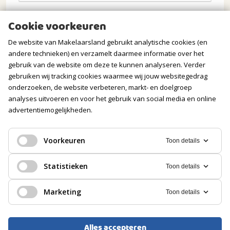
Opmerkingen
Cookie voorkeuren
De website van Makelaarsland gebruikt analytische cookies (en
andere technieken) en verzamelt daarmee informatie over het
gebruik van de website om deze te kunnen analyseren. Verder
gebruiken wij tracking cookies waarmee wij jouw websitegedrag
onderzoeken, de website verbeteren, markt- en doelgroep
analyses uitvoeren en voor het gebruik van social media en online
advertentiemogelijkheden.
Verstuur mijn aanvraag
Voorkeuren
Toon details
Statistieken
Toon details
Wij gaan zorgvuldig om met jouw gegevens. Meer
Marketing
Toon details
informatie vind je in onze
privacyverklaring
.
Alles accepteren