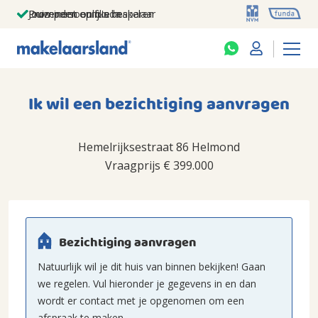
Jouw persoonlijke makelaar
Duizenden euro's besparen
Prominent op funda
Ik wil een bezichtiging aanvragen
Hemelrijksestraat 86 Helmond
Vraagprijs
€ 399.000
Bezichtiging aanvragen
Natuurlijk wil je dit huis van binnen bekijken! Gaan
we regelen. Vul hieronder je gegevens in en dan
wordt er contact met je opgenomen om een
afspraak te maken.