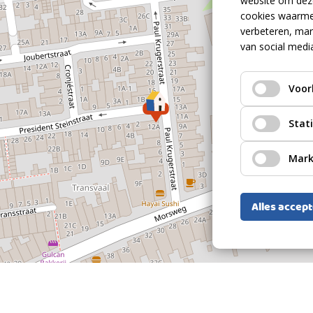
website om deze
cookies waarme
1929
verbeteren, mar
van social medi
Mansardedak Pannen
Volle eigendom, gemeente Leiden, sectie
Voor
L, nummer 2604 1, perceeloppervlakte: 0
m2
Volle eigendom, gemeente Leiden, sectie
Stat
L, nummer 2604 2, perceeloppervlakte: 0
m2
Mark
Alles accep
2
19m
3
163m