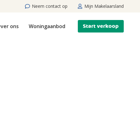
Neem contact op
Mijn Makelaarsland
Start verkoop
ver ons
Woningaanbod