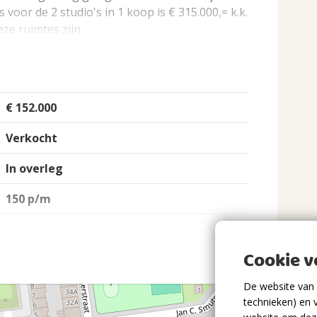
voor de 2 studio's in 1 koop is € 315.000,= k.k.
eze ruimtes zijn.
€ 152.000
Verkocht
In overleg
150 p/m
Cookie 
Benedenwoning, Appartement
De website van 
technieken) en 
Bestaande bouw