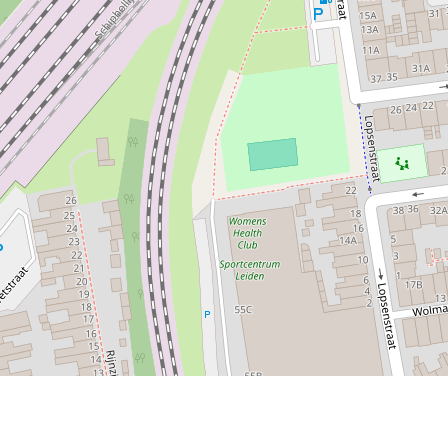
Bouwjaar
Soort dak
Kadastrale gegevens
OPPERVLAKTE EN INHOUD
1
/19
Woonoppervlakte
Inhoud
INDELING