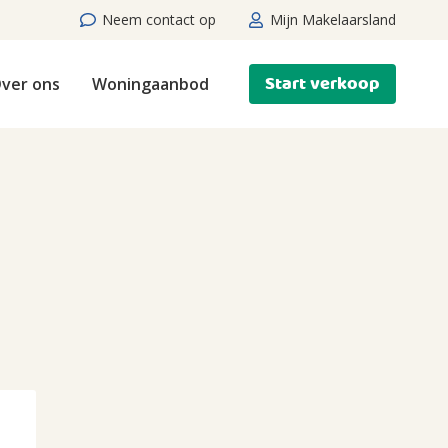
Neem contact op
Mijn Makelaarsland
Start verkoop
ver ons
Woningaanbod