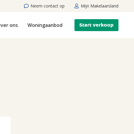
Neem contact op
Mijn Makelaarsland
Start verkoop
ver ons
Woningaanbod