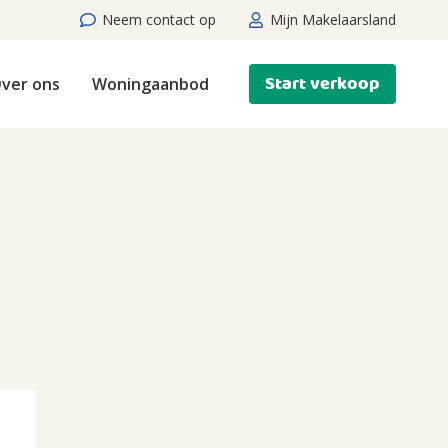
Neem contact op
Mijn Makelaarsland
Start verkoop
ver ons
Woningaanbod