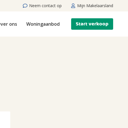
Neem contact op
Mijn Makelaarsland
Start verkoop
ver ons
Woningaanbod