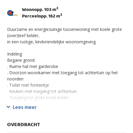
2
Woonopp. 103 m
2
Perceelopp. 162 m
Duurzame en energiezuinige tussenwoning met koele grote
(over)leef kelder,
in een rustige, kindvriendelijke woonomgeving.
Indeling
Begane grond:
. Ruime hal met garderobe
. Doorzon woonkamer met toegang tot achtertuin op het
noorden
. Toilet met fonteintje
. Keuken met toegang tot achtertuin
. Toegang tot grote koele kelder
Lees meer
Eerste verdieping:
. Overloop
. Badkamer met inloopdouche, wastafel en toilet
OVERDRACHT
. 3 slaapkamers van circa 16,6 m², 11,6 m² en 7,9 m²