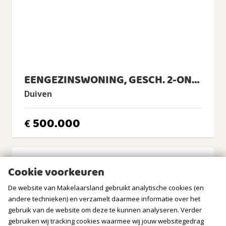
Elektrische verwarming, Warmte terugwininstallatie
Warm water
Elektrische boiler eigendom
BUITENRUIMTE
Ligging
EENGEZINSWONING, GESCH. 2-ONDER-1-KAPWONING
Aan rustige weg, In woonwijk
Duiven
Tuin
Achtertuin, Voortuin
500.000
€
Achtertuin
2
52m
(7,3m diep en 7,1m breed)
Ligging tuin
noorden
Cookie voorkeuren
De website van Makelaarsland gebruikt analytische cookies (en
BERGRUIMTE
andere technieken) en verzamelt daarmee informatie over het
gebruik van de website om deze te kunnen analyseren. Verder
Soort berging
gebruiken wij tracking cookies waarmee wij jouw websitegedrag
Vrijstaand hout