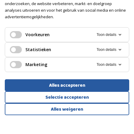
onderzoeken, de website verbeteren, markt- en doelgroep
analyses uitvoeren en voor het gebruik van social media en online
GARAGE
advertentiemogelijkheden.
Soort
BOVENWONING, APPARTEMENT
Geen garage
Voorkeuren
Toon details
Arnhem
PARKEREN
Statistieken
Toon details
500.000
€
Soort
Marketing
Toon details
Openbaar parkeren, Betaald parkeren,
Parkeervergunningen
Alles accepteren
Selectie accepteren
Alles weigeren
Bekijk alle foto's
1
/67