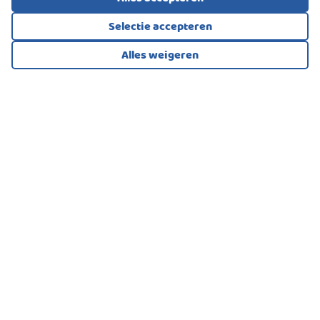
Selectie accepteren
Alles weigeren
Bekijk alle foto's
1
/87
BENEDENWONING, APPARTEMENT
Amsterdam
1.100.000
€