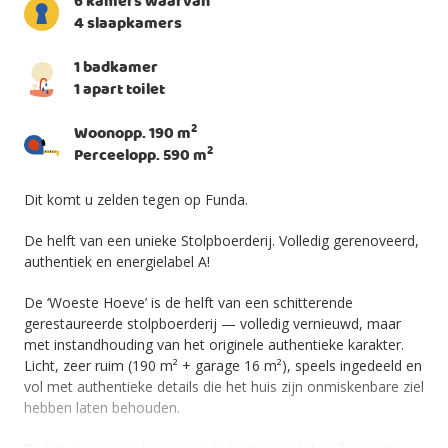
6 kamers waarvan
4 slaapkamers
1 badkamer
1 apart toilet
2
Woonopp. 190 m
2
Perceelopp. 590 m
Dit komt u zelden tegen op Funda.
De helft van een unieke Stolpboerderij. Volledig gerenoveerd,
authentiek en energielabel A!
De ‘Woeste Hoeve’ is de helft van een schitterende
gerestaureerde stolpboerderij — volledig vernieuwd, maar
met instandhouding van het originele authentieke karakter.
Licht, zeer ruim (190 m² + garage 16 m²), speels ingedeeld en
vol met authentieke details die het huis zijn onmiskenbare ziel
hebben laten behouden.