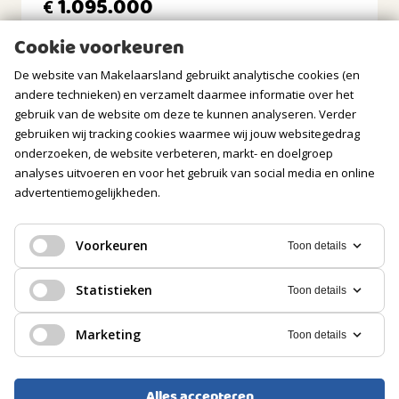
1.095.000
€
Ligging tuin
zuiden
Cookie voorkeuren
BERGRUIMTE
De website van Makelaarsland gebruikt analytische cookies (en
andere technieken) en verzamelt daarmee informatie over het
GARAGE
gebruik van de website om deze te kunnen analyseren. Verder
gebruiken wij tracking cookies waarmee wij jouw websitegedrag
Soort
onderzoeken, de website verbeteren, markt- en doelgroep
Vrijstaand steen
analyses uitvoeren en voor het gebruik van social media en online
advertentiemogelijkheden.
Voorzieningen
Elektra
Voorkeuren
Toon details
Isolatie
Geen isolatie
GRACHTENPAND, TUSSENWONING
Statistieken
Toon details
Haarlem
PARKEREN
Marketing
Toon details
1.050.000
€
Soort
Openbaar parkeren, Op eigen terrein
Alles accepteren