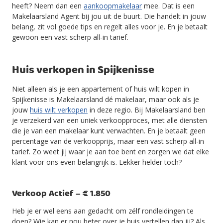
heeft? Neem dan een
aankoopmakelaar
mee. Dat is een
Makelaarsland Agent bij jou uit de buurt. Die handelt in jouw
belang, zit vol goede tips en regelt alles voor je. En je betaalt
gewoon een vast scherp all-in tarief.
Huis verkopen in Spijkenisse
Niet alleen als je een appartement of huis wilt kopen in
Spijkenisse is Makelaarsland dé makelaar, maar ook als je
jouw
huis wilt verkopen
in deze regio. Bij Makelaarsland ben
je verzekerd van een uniek verkoopproces, met alle diensten
die je van een makelaar kunt verwachten. En je betaalt geen
percentage van de verkoopprijs, maar een vast scherp all-in
tarief. Zo weet jij waar je aan toe bent en zorgen we dat elke
klant voor ons even belangrijk is. Lekker helder toch?
Verkoop Actief – € 1.850
Heb je er wel eens aan gedacht om zélf rondleidingen te
doen? Wie kan er nou beter over je huis vertellen dan jij? Als