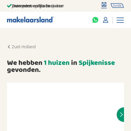
Jouw persoonlijke makelaar
Duizenden euro's besparen
Prominent op funda
Zuid-Holland
We hebben
1 huizen
in
Spijkenisse
gevonden.