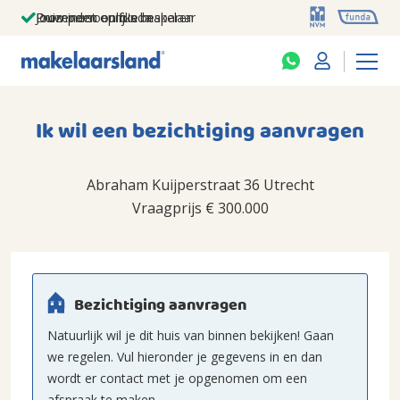
Jouw persoonlijke makelaar
Duizenden euro's besparen
Prominent op funda
Ik wil een bezichtiging aanvragen
Abraham Kuijperstraat 36 Utrecht
Vraagprijs
€ 300.000
Bezichtiging aanvragen
Natuurlijk wil je dit huis van binnen bekijken! Gaan
we regelen. Vul hieronder je gegevens in en dan
wordt er contact met je opgenomen om een
afspraak te maken.