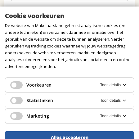
Opmerkingen
Cookie voorkeuren
De website van Makelaarsland gebruikt analytische cookies (en
andere technieken) en verzamelt daarmee informatie over het
gebruik van de website om deze te kunnen analyseren. Verder
gebruiken wij tracking cookies waarmee wij jouw websitegedrag
onderzoeken, de website verbeteren, markt- en doelgroep
analyses uitvoeren en voor het gebruik van social media en online
advertentiemogelijkheden.
Verstuur mijn aanvraag
Voorkeuren
Toon details
Statistieken
Toon details
Wij gaan zorgvuldig om met jouw gegevens. Meer
Marketing
Toon details
informatie vind je in onze
privacyverklaring
.
Alles accepteren