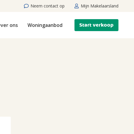
Neem contact op
Mijn Makelaarsland
Start verkoop
ver ons
Woningaanbod