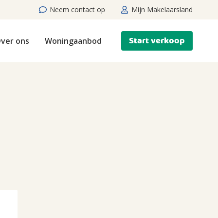
Neem contact op
Mijn Makelaarsland
Start verkoop
ver ons
Woningaanbod