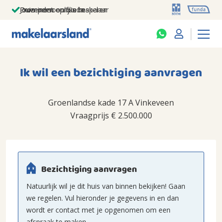
Jouw persoonlijke makelaar
Duizenden euro's besparen
Prominent op funda
Ik wil een bezichtiging aanvragen
Groenlandse kade 17 A Vinkeveen
Vraagprijs
€ 2.500.000
Bezichtiging aanvragen
Natuurlijk wil je dit huis van binnen bekijken! Gaan
we regelen. Vul hieronder je gegevens in en dan
wordt er contact met je opgenomen om een
afspraak te maken.