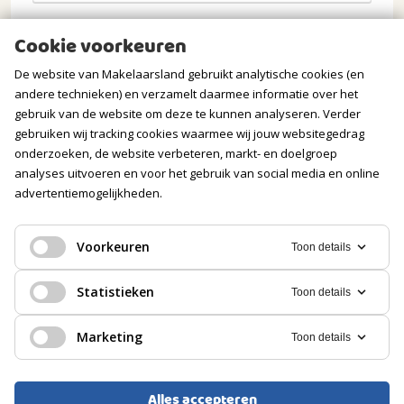
Opmerkingen
Cookie voorkeuren
De website van Makelaarsland gebruikt analytische cookies (en
andere technieken) en verzamelt daarmee informatie over het
gebruik van de website om deze te kunnen analyseren. Verder
gebruiken wij tracking cookies waarmee wij jouw websitegedrag
onderzoeken, de website verbeteren, markt- en doelgroep
analyses uitvoeren en voor het gebruik van social media en online
advertentiemogelijkheden.
Verstuur mijn aanvraag
Voorkeuren
Toon details
Statistieken
Toon details
Wij gaan zorgvuldig om met jouw gegevens. Meer
Marketing
Toon details
informatie vind je in onze
privacyverklaring
.
Alles accepteren