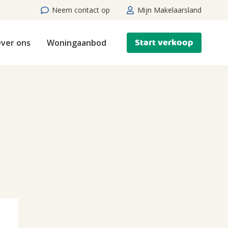
Neem contact op
Mijn Makelaarsland
Start verkoop
ver ons
Woningaanbod