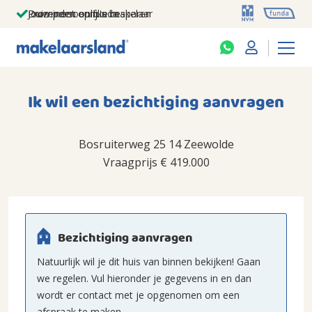
Jouw persoonlijke makelaar
Duizenden euro's besparen
Prominent op funda
Ik wil een bezichtiging aanvragen
Bosruiterweg 25 14 Zeewolde
Vraagprijs
€ 419.000
Bezichtiging aanvragen
Natuurlijk wil je dit huis van binnen bekijken! Gaan
we regelen. Vul hieronder je gegevens in en dan
wordt er contact met je opgenomen om een
afspraak te maken.