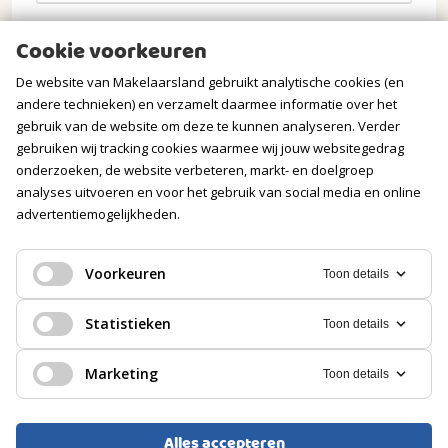
Opmerkingen
Cookie voorkeuren
De website van Makelaarsland gebruikt analytische cookies (en
andere technieken) en verzamelt daarmee informatie over het
gebruik van de website om deze te kunnen analyseren. Verder
gebruiken wij tracking cookies waarmee wij jouw websitegedrag
onderzoeken, de website verbeteren, markt- en doelgroep
analyses uitvoeren en voor het gebruik van social media en online
advertentiemogelijkheden.
Verstuur mijn aanvraag
Voorkeuren
Toon details
Statistieken
Toon details
Wij gaan zorgvuldig om met jouw gegevens. Meer
Marketing
Toon details
informatie vind je in onze
privacyverklaring
.
Alles accepteren