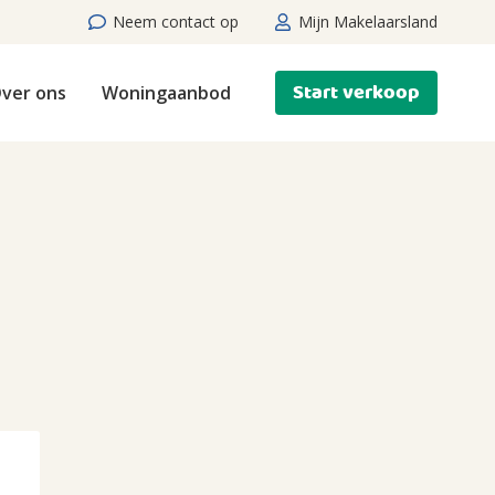
Neem contact op
Mijn Makelaarsland
Start verkoop
ver ons
Woningaanbod