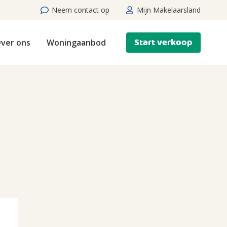
Neem contact op
Mijn Makelaarsland
Start verkoop
ver ons
Woningaanbod