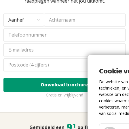
raadplegen wanneer het jou uitkomt.
Cookie 
De website van 
Download brochure
technieken) en 
website om deze
Gratis en vrijblijvend
cookies waarme
verbeteren, mar
van social medi
9
1
,
Gemiddeld een
op funda!