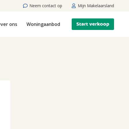
Neem contact op
Mijn Makelaarsland
Start verkoop
ver ons
Woningaanbod