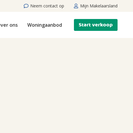
Neem contact op
Mijn Makelaarsland
Start verkoop
ver ons
Woningaanbod