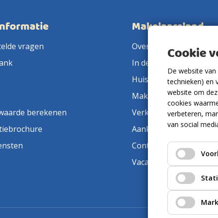
informatie
Makelaarsland
telde vragen
Over ons
Cookie 
ank
In de pers
De website van 
Huis verkopen
technieken) en 
website om deze
Makelaar in de buurt
cookies waarme
waarde berekenen
Verkoopmakelaar
verbeteren, mar
van social medi
tiebrochure
Aankoopmakelaar
ensten
Contact
Voor
Vacatures
Stat
Mark