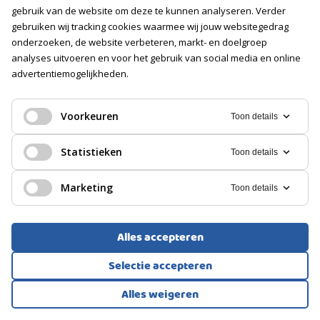
gebruik van de website om deze te kunnen analyseren. Verder
gebruiken wij tracking cookies waarmee wij jouw websitegedrag
onderzoeken, de website verbeteren, markt- en doelgroep
11-01-2022
analyses uitvoeren en voor het gebruik van social media en online
advertentiemogelijkheden.
PODCAST VAN EEN HUIS
Een goede professional is zijn geld waard
Voorkeuren
Toon details
Statistieken
Toon details
Marketing
Toon details
Alles accepteren
Selectie accepteren
Alles weigeren