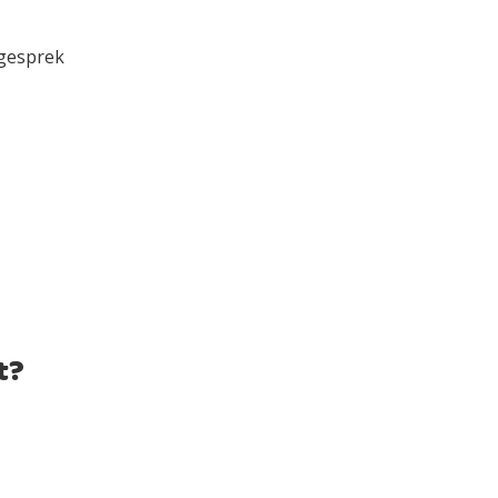
 gesprek
t?