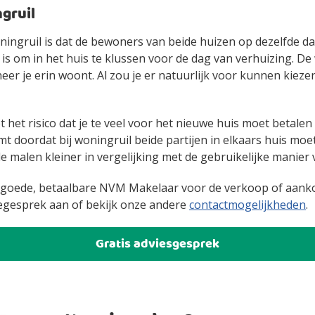
gruil
ningruil is dat de bewoners van beide huizen op dezelfde d
d is om in het huis te klussen voor de dag van verhuizing. D
 je erin woont. Al zou je er natuurlijk voor kunnen kiezen o
et risico dat je te veel voor het nieuwe huis moet betalen o
omt doordat bij woningruil beide partijen in elkaars huis moe
ele malen kleiner in vergelijking met de gebruikelijke manie
 goede, betaalbare NVM Makelaar voor de verkoop of aank
egesprek aan of bekijk onze andere
contactmogelijkheden
.
Gratis adviesgesprek