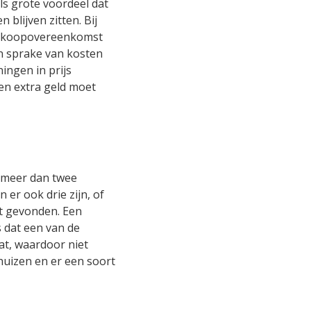
s grote voordeel dat
blijven zitten. Bij
en koopovereenkomst
n sprake van kosten
ingen in prijs
jen extra geld moet
t meer dan twee
 er ook drie zijn, of
bt gevonden. Een
s dat een van de
t, waardoor niet
huizen en er een soort