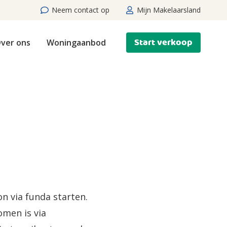
Neem contact op
Mijn Makelaarsland
Start verkoop
ver ons
Woningaanbod
n via funda starten.
omen is via