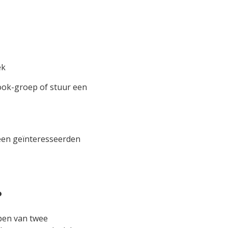
ek
book-groep of stuur een
leen geïnteresseerden
?
pen van twee