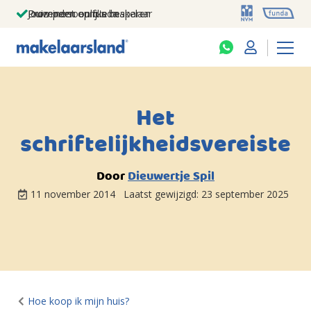
Jouw persoonlijke makelaar
Duizenden euro's besparen
Prominent op funda
Het
schriftelijkheidsvereiste
Door
Dieuwertje Spil
11 november 2014
Laatst gewijzigd:
23 september 2025
Hoe koop ik mijn huis?