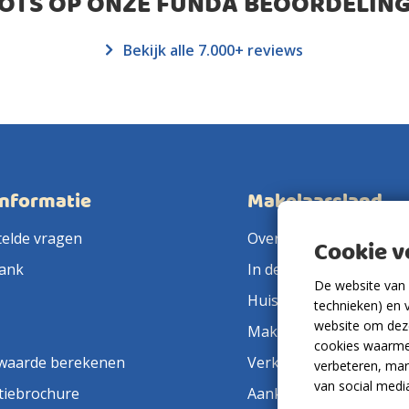
ROTS OP ONZE FUNDA BEOORDELING
Bekijk alle 7.000+ reviews
informatie
Makelaarsland
telde vragen
Over ons
Cookie 
ank
In de pers
De website van 
Huis verkopen
technieken) en 
website om deze
Makelaar in de buurt
cookies waarme
waarde berekenen
Verkoopmakelaar
verbeteren, mar
van social medi
tiebrochure
Aankoopmakelaar