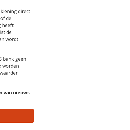
lening direct
 of de
 heeft
ist de
en wordt
NS bank geen
nk worden
rwaarden
en van nieuws