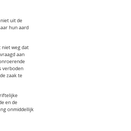
iet uit de
aar hun aard
 niet weg dat
evraagd aan
 onroerende
is verboden
de zaak te
ftelijke
de en de
ng onmiddellijk