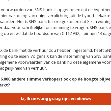
 voorwaarden van SNS bank is opgenomen dat de hypotheek
j niet nakoming van enige verplichting uit de hypotheekakte
aarden. Het is SNS bank ter ore gekomen dat X zijn woning
r daarvoor schriftelijke toestemming te vragen. SNS bank e
g op en wil dat de hoofdsom van € 112.932,– binnen 14 dag
X de bank met de verhuur zou hebben ingestemd, heeft S
ning op te eisen. Volgens X kan de instemming van SNS ba
e algemene voorwaarden van de bank nu deze algemene voo
mogelijkheid van verhuur.
s 16.000 andere slimme verkopers ook op de hoogte blijv
arkt?
Ja, ik ontvang graag tips en nieuws