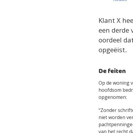
Klant X he
een derde 
oordeel da
opgeëist.
De feiten
Op de woning v
hoofdsom bedra
opgenomen:
“Zonder schrif
niet worden ver
pachtpenningen
van het recht 