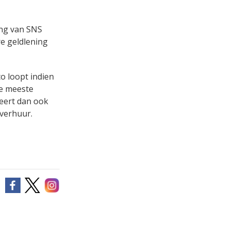
ing van SNS
e geldlening
o loopt indien
de meeste
eert dan ook
 verhuur.