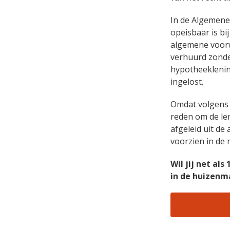
In de Algemene
opeisbaar is bi
algemene voorw
verhuurd zonde
hypotheeklenin
ingelost.
Omdat volgens 
reden om de le
afgeleid uit d
voorzien in de 
Wil jij net al
in de huizenm