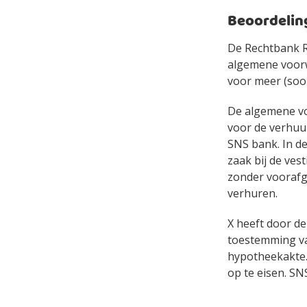
Beoordelin
De Rechtbank R
algemene voorw
voor meer (soo
De algemene vo
voor de verhuu
SNS bank. In d
zaak bij de ves
zonder voorafg
verhuren.
X heeft door d
toestemming va
hypotheekakte.
op te eisen. SN