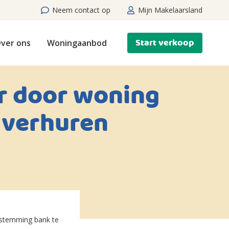
Neem contact op
Mijn Makelaarsland
Start verkoop
ver ons
Woningaanbod
r door woning
 verhuren
estemming bank te