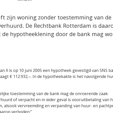
eft zijn woning zonder toestemming van de
verhuurd. De Rechtbank Rotterdam is daar
t de hypotheeklening door de bank mag w
an X is op 10 juni 2005 een hypotheek gevestigd van SNS b
agt € 112.932,–. In de hypotheekakte is het navolgende h
telijke toestemming van de bank mag de onroerende zaak:
huurd of verpacht en in ieder geval is vooruitbetaling van 
, alsook vervreemding en verpanding van huur- en pachtp
daarop verboden;”