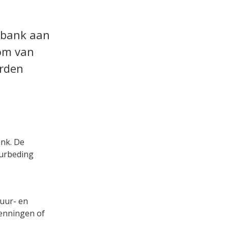
 bank aan
om van
orden
ank. De
uurbeding
huur- en
enningen of