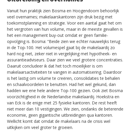
Vanuit hun praktijk zien Bosma en Hoogendoorn behoorlijk
veel overnames; makelaarskantoren zijn druk bezig met
toekomstplanning en strategie. Voor een aantal gaat het om
het vergroten van hun volume, maar in de meeste gevallen is
het een management buy-out omdat er geen familie-
opvolging is. Bosma: “Beide zien we echter nauwelijks terug
in de Top-100. Het volumespel gaat bij de makelaardij zo
hard nog niet, zeker niet in vergelijking met hypotheek- en
assurantieadviseurs. Daar zien we veel grotere concentraties.
Daaruit concludeer ik dat het toch moeilijker is om
makelaarsactiviteiten te vangen in automatisering. Daardoor
is het lastig om volume te creëren, consolidaties te behalen
en schaalvoordelen te benutten. Had het wel gekund, dan
hadden we ene hele andere Top-100 gezien. Ook ziet Bosma
voorzichtigheid in de Nederlandse makelaardij. Hoekstra en
van Eck is de enige met 25 fysieke kantoren. De rest heeft
niet meer dan 10 vestigingen. We zien, ondanks de beterende
economie, geen gigantische uitbreidingen qua kantoren.
Wellicht komt dat omdat de makelaars na de crisis wel
uitkijken om veel groter te groeien.