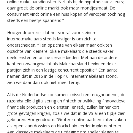
online makelaarsdiensten. Net als bij de hypotheekadviseurs;
daar groeit de online markt ook maar mondjesmaat. De
consument vindt online een huis kopen of verkopen toch nog
steeds een beetje spannend.”
Hoogendoorn ziet dat het vooral voor kleinere
internetmakelaars steeds lastiger is om zich te
onderscheiden. “Ten opzichte van elkaar maar ook ten
opzichte van kleinere lokale makelaars die steeds vaker
deeldiensten en online service bieden. Met aan de andere
kant een zwaargewicht als Makelaarsland bevinden deze
partijen zich in een lastige concurrentiepositie.” Een aantal
namen dat in 2016 in de Top-10 internetmakelaars stond,
zien we daar dan ook niet meer terug.
Al is de Nederlandse consument misschien terughoudend., de
razendsnelle digitalisering en fintech ontwikkeling (innovatieve
financiële producten en diensten, er red.) zullen binnenkort
grote gevolgen krijgen, zoals we dat in de VS al een tijdje zien
gebeuren. Hoogendoorn: “Grotere online partijen zullen zaken
als open klantdossiers en blockchain eerder implementeren.
Aan klassieke makelaars de uitdaging om sneller slagen te