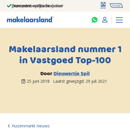
Jouw persoonlijke makelaar
Duizenden euro's besparen
Prominent op funda
Makelaarsland nummer 1
in Vastgoed Top-100
Door
Dieuwertje Spil
25 juni 2018
Laatst gewijzigd:
29 juli 2021
Huizenmarkt nieuws