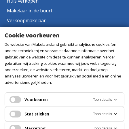
Huis verkopen
Makelaar in de buurt
Verkoopmakelaar
Aankoopmakelaar
Cookie voorkeuren
Contact
De website van Makelaarsland gebruikt analytische cookies (en
Vacatures
andere technieken) en verzamelt daarmee informatie over het
gebruik van de website om deze te kunnen analyseren. Verder
gebruiken wij tracking cookies waarmee wij jouw websitegedrag
Volg ons
onderzoeken, de website verbeteren, markt- en doelgroep
analyses uitvoeren en voor het gebruik van social media en online
advertentiemogelijkheden.
Voorkeuren
Toon details
Statistieken
Toon details
Marketing
Toon details