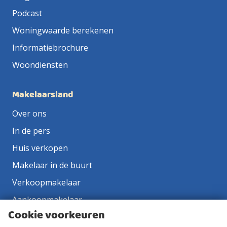
Podcast
Woningwaarde berekenen
Informatiebrochure
Woondiensten
Makelaarsland
Over ons
In de pers
Huis verkopen
Makelaar in de buurt
Verkoopmakelaar
Aankoopmakelaar
Cookie voorkeuren
Contact