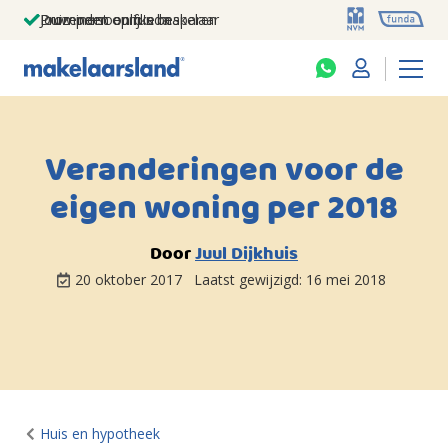
Jouw persoonlijke makelaar
Duizenden euro's besparen
Prominent op funda
Veranderingen voor de
eigen woning per 2018
Door
Juul Dijkhuis
20 oktober 2017
Laatst gewijzigd:
16 mei 2018
Huis en hypotheek