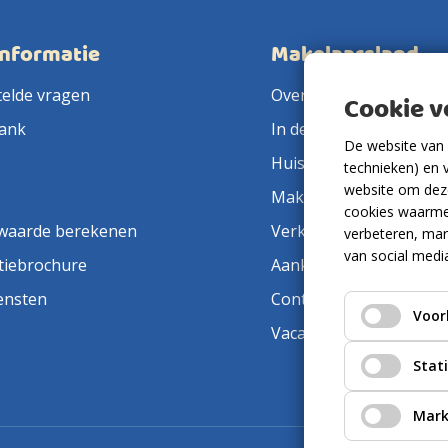
informatie
Makelaarsland
telde vragen
Over ons
Cookie 
ank
In de pers
De website van 
Huis verkopen
technieken) en 
website om deze
Makelaar in de buurt
cookies waarme
waarde berekenen
Verkoopmakelaar
verbeteren, mar
van social medi
tiebrochure
Aankoopmakelaar
ensten
Contact
Voor
Vacatures
Stat
Mark