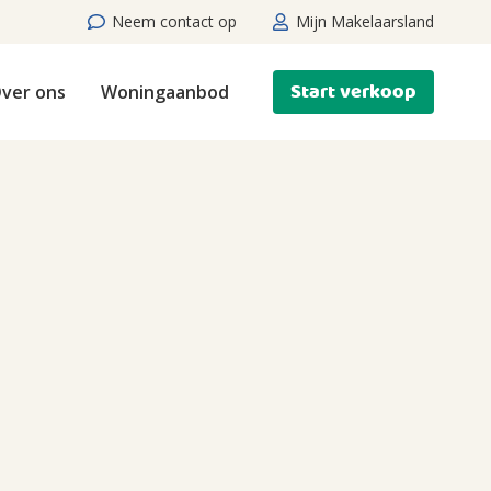
Neem contact op
Mijn Makelaarsland
Start verkoop
ver ons
Woningaanbod