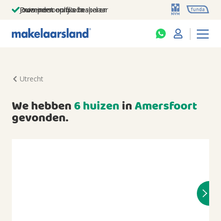
Jouw persoonlijke makelaar
Duizenden euro's besparen
Prominent op funda
Utrecht
We hebben
6 huizen
in
Amersfoort
gevonden.