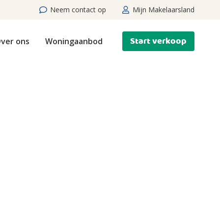
Neem contact op
Mijn Makelaarsland
Start verkoop
ver ons
Woningaanbod