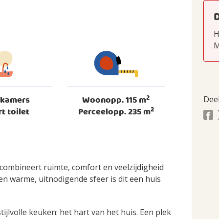
H
M
2
dkamers
Woonopp. 115 m
Dee
2
rt toilet
Perceelopp. 235 m
ombineert ruimte, comfort en veelzijdigheid
een warme, uitnodigende sfeer is dit een huis
ijlvolle keuken: het hart van het huis. Een plek