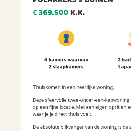
POLAKKERS 9 BUINEN
369.500
K.K.
€
4 kamers waarvan
2 ba
2 slaapkamers
1 apa
Thuiskomen in een heerlijke woning,
Deze sfeervolle twee-onder-een-kapwoning c
op een fijne locatie. Met een eigen oprit en 
waar je je direct thuis voelt.
De absolute blikvanger van de woning is de st