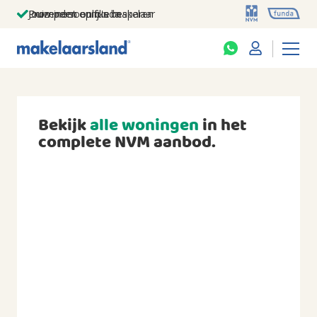
Jouw persoonlijke makelaar
Duizenden euro's besparen
Prominent op funda
Bekijk
alle woningen
in het
complete NVM aanbod.