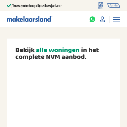
Jouw persoonlijke makelaar
Duizenden euro's besparen
Prominent op funda
Bekijk
alle woningen
in het
complete NVM aanbod.