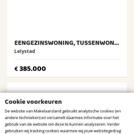
zuiden, westen, zuidwesten
BERGRUIMTE
Soort berging
Aangebouwd steen
EENGEZINSWONING, TUSSENWONING
Voorzieningen
Lelystad
Voorzien van elektra
Isolatie
385.000
€
Geen isolatie
GARAGE
Soort
Cookie voorkeuren
Geen garage
De website van Makelaarsland gebruikt analytische cookies (en
PARKEREN
andere technieken) en verzamelt daarmee informatie over het
gebruik van de website om deze te kunnen analyseren. Verder
Soort
gebruiken wij tracking cookies waarmee wij jouw websitegedrag