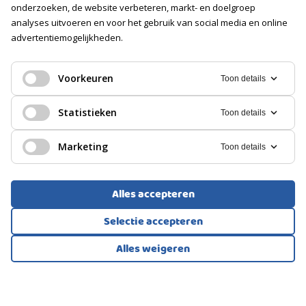
Openbaar parkeren, Op eigen terrein
onderzoeken, de website verbeteren, markt- en doelgroep
analyses uitvoeren en voor het gebruik van social media en online
advertentiemogelijkheden.
EENGEZINSWONING, 2-ONDER-1-KAPWONING
Lelystad
Voorkeuren
Toon details
365.000
Statistieken
Toon details
€
Marketing
Toon details
Alles accepteren
Selectie accepteren
Alles weigeren
Bekijk alle foto's
1
/44