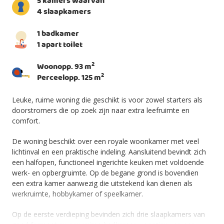
5 kamers waarvan
4 slaapkamers
1 badkamer
1 apart toilet
2
Woonopp. 93 m
2
Perceelopp. 125 m
Leuke, ruime woning die geschikt is voor zowel starters als
doorstromers die op zoek zijn naar extra leefruimte en
comfort.
De woning beschikt over een royale woonkamer met veel
lichtinval en een praktische indeling. Aansluitend bevindt zich
een halfopen, functioneel ingerichte keuken met voldoende
werk- en opbergruimte. Op de begane grond is bovendien
een extra kamer aanwezig die uitstekend kan dienen als
werkruimte, hobbykamer of speelkamer.
Op de eerste verdieping bevinden zich drie slaapkamers van