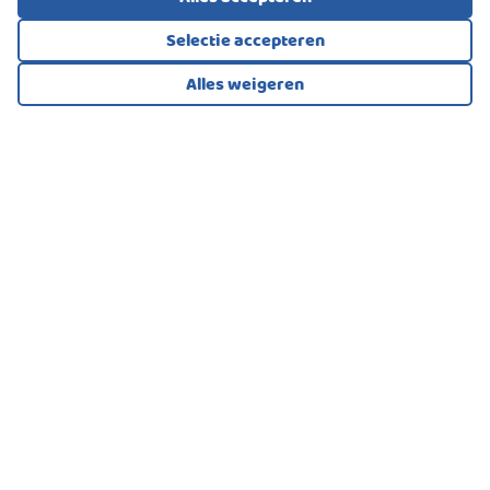
Selectie accepteren
Alles weigeren
Bekijk alle foto's
1
/51
BUNGALOW, VRIJSTAANDE WONING
Berkhout
235.000
€