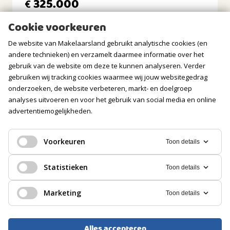
325.000
€
Ligging tuin
oosten
Cookie voorkeuren
BERGRUIMTE
De website van Makelaarsland gebruikt analytische cookies (en
andere technieken) en verzamelt daarmee informatie over het
Soort berging
gebruik van de website om deze te kunnen analyseren. Verder
Vrijstaand kunststof
gebruiken wij tracking cookies waarmee wij jouw websitegedrag
onderzoeken, de website verbeteren, markt- en doelgroep
Isolatie
Geen isolatie
analyses uitvoeren en voor het gebruik van social media en online
advertentiemogelijkheden.
GARAGE
Voorkeuren
Toon details
Soort
BOVENWONING, APPARTEMENT
Geen garage
Statistieken
Toon details
Olst
PARKEREN
Marketing
Toon details
250.000
€
Soort
Openbaar parkeren
Alles accepteren