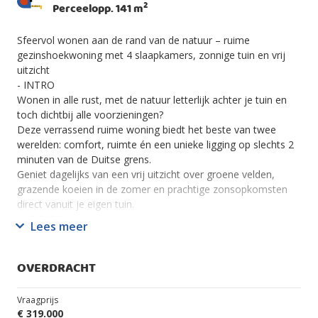
2
Perceelopp. 141 m
Sfeervol wonen aan de rand van de natuur – ruime
gezinshoekwoning met 4 slaapkamers, zonnige tuin en vrij
uitzicht
- INTRO
Wonen in alle rust, met de natuur letterlijk achter je tuin en
toch dichtbij alle voorzieningen?
Deze verrassend ruime woning biedt het beste van twee
werelden: comfort, ruimte én een unieke ligging op slechts 2
minuten van de Duitse grens.
Geniet dagelijks van een vrij uitzicht over groene velden,
grazende koeien in de zomer en prachtige zonsopkomsten
direct vanuit je eigen tuin.
- LOCATIE
Lees meer
De woning is gelegen in een rustige, groene omgeving en
tegelijkertijd zeer praktisch:
Winkelcentrum op ca. 10 minuten loopafstand
OVERDRACHT
Basisschool op slechts 3–5 minuten lopen
Ideaal voor gezinnen
Vraagprijs
Slechts 2 minuten van de Duitse grens
€ 319.000