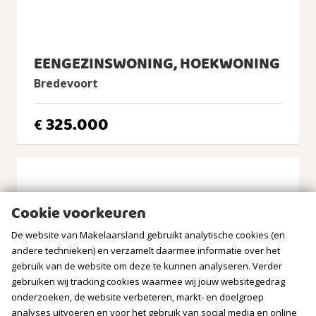
BUITENRUIMTE
EENGEZINSWONING, HOEKWONING
Ligging
Aan rustige weg, In woonwijk, Vrij uitzicht
Bredevoort
Tuin
Achtertuin, Voortuin
325.000
€
Achtertuin
2
45m
(9,0m diep en 5,0m breed)
Ligging tuin
oosten, zuiden, zuidoosten
Cookie voorkeuren
BERGRUIMTE
De website van Makelaarsland gebruikt analytische cookies (en
andere technieken) en verzamelt daarmee informatie over het
Soort berging
gebruik van de website om deze te kunnen analyseren. Verder
Vrijstaand steen
gebruiken wij tracking cookies waarmee wij jouw websitegedrag
onderzoeken, de website verbeteren, markt- en doelgroep
Voorzieningen
analyses uitvoeren en voor het gebruik van social media en online
Voorzien van elektra