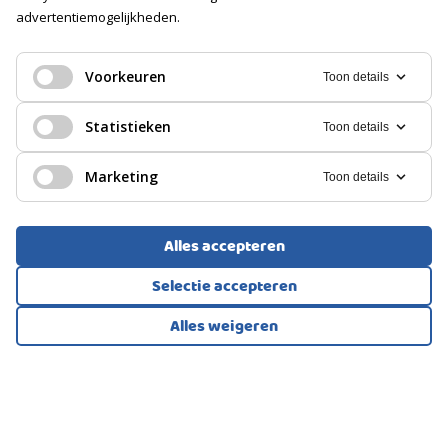
advertentiemogelijkheden.
EENGEZINSWONING, TUSSENWONING
GARAGE
Westerhaar-Vriezenveensewijk
Voorkeuren
Toon details
Soort
Geen garage
289.000
€
Statistieken
Toon details
PARKEREN
Marketing
Toon details
Soort
Openbaar parkeren
Alles accepteren
Selectie accepteren
Alles weigeren
Bekijk alle foto's
1
/48
GALERIJFLAT, APPARTEMENT