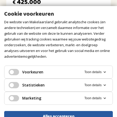
425.000
noorden, oosten, noordoosten
€
Cookie voorkeuren
BERGRUIMTE
De website van Makelaarsland gebruikt analytische cookies (en
Soort berging
andere technieken) en verzamelt daarmee informatie over het
Inpandig
gebruik van de website om deze te kunnen analyseren. Verder
gebruiken wij tracking cookies waarmee wij jouw websitegedrag
Voorzieningen
Voorzien van elektra
onderzoeken, de website verbeteren, markt- en doelgroep
analyses uitvoeren en voor het gebruik van social media en online
Isolatie
advertentiemogelijkheden.
Geen isolatie
GARAGE
Voorkeuren
Toon details
PORTIEKFLAT, APPARTEMENT
Soort
Statistieken
Toon details
Krimpen Aan Den Ijssel
Geen garage
Marketing
Toon details
PARKEREN
425.000
€
Soort
Alles accepteren