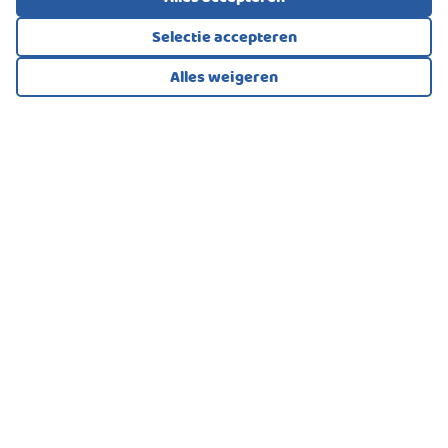
Openbaar parkeren
Selectie accepteren
Alles weigeren
Bekijk alle foto's
1
/65
EENGEZINSWONING, HOEKWONING
Capelle Aan Den Ijssel
450.000
€