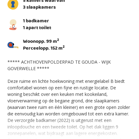
5 kamers waarvan
3 slaapkamers
1 badkamer
1 apart toilet
2
Woonopp. 99 m
2
Perceelopp. 152 m
***** ACHTHOVENPOLDERPAD TE GOUDA - WIJK
GOVERWELLE *****
Deze ruime en lichte hoekwoning met energielabel B biedt
comfortabel wonen op een fijne en rustige locatie. De
woning beschikt over een keuken met kookeiland,
vloerverwarming op de begane grond, drie slaapkamers
(waarvan twee ruim en één kleiner) en een grote open zolder
die eenvoudig kan worden omgebouwd tot een extra kamer.
De verzorgde badkamer (2022) is uitgerust met een
inloopdouche en een tweede toilet. Op het dak liggen 9
zonnepanelen, wat bijdraagt aan lagere energiekosten.