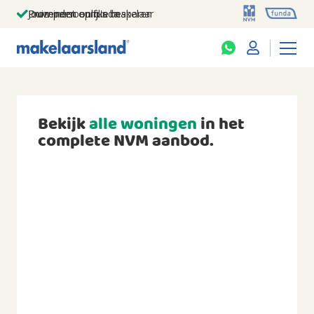
Jouw persoonlijke makelaar
Duizenden euro's besparen
Prominent op funda
Bekijk
alle woningen
in het
complete NVM aanbod.