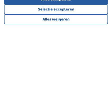
Selectie accepteren
Alles weigeren
Bekijk alle foto's
1
/31
MAISONNETTE, APPARTEMENT
Werkendam
745.000
€