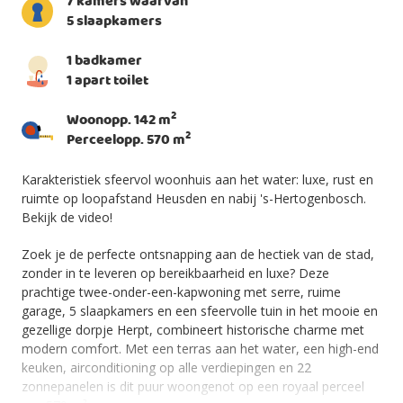
7 kamers waarvan
5 slaapkamers
1 badkamer
1 apart toilet
2
Woonopp. 142 m
2
Perceelopp. 570 m
Karakteristiek sfeervol woonhuis aan het water: luxe, rust en
ruimte op loopafstand Heusden en nabij 's-Hertogenbosch.
Bekijk de video!
Zoek je de perfecte ontsnapping aan de hectiek van de stad,
zonder in te leveren op bereikbaarheid en luxe? Deze
prachtige twee-onder-een-kapwoning met serre, ruime
garage, 5 slaapkamers en een sfeervolle tuin in het mooie en
gezellige dorpje Herpt, combineert historische charme met
modern comfort. Met een terras aan het water, een high-end
keuken, airconditioning op alle verdiepingen en 22
zonnepanelen is dit puur woongenot op een royaal perceel