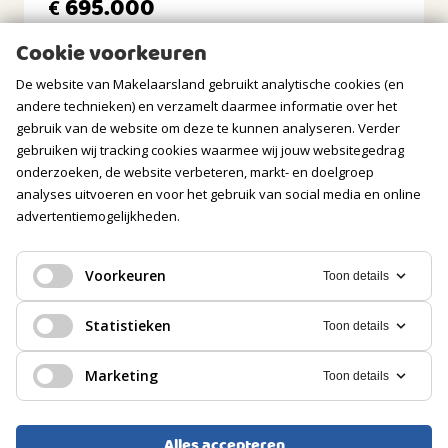
695.000
€
Ligging tuin
zuiden
Cookie voorkeuren
BERGRUIMTE
De website van Makelaarsland gebruikt analytische cookies (en
andere technieken) en verzamelt daarmee informatie over het
GARAGE
gebruik van de website om deze te kunnen analyseren. Verder
gebruiken wij tracking cookies waarmee wij jouw websitegedrag
Soort
onderzoeken, de website verbeteren, markt- en doelgroep
Vrijstaand steen
analyses uitvoeren en voor het gebruik van social media en online
advertentiemogelijkheden.
Voorzieningen
Elektra, Vliering
Voorkeuren
Toon details
PARKEREN
EENGEZINSWONING, 2-ONDER-1-KAPWONING
Statistieken
Toon details
Soort
Tilburg
Op eigen terrein
Marketing
Toon details
690.000
€
Alles accepteren