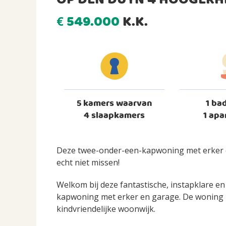
OP DEN DUYN 4 HOOGERH
549.000
K.K.
€
5 kamers waarvan
1 ba
4 slaapkamers
1 apa
Deze twee-onder-een-kapwoning met erker 
echt niet missen!
Welkom bij deze fantastische, instapklare 
kapwoning met erker en garage. De woning is
kindvriendelijke woonwijk.