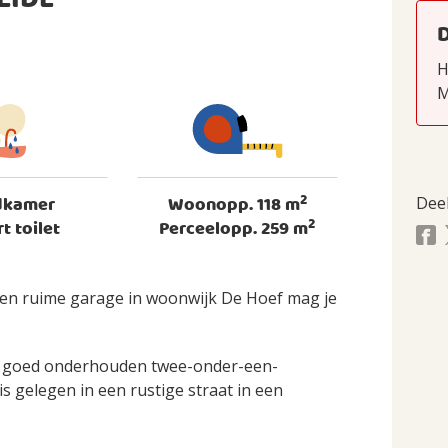
EIDE
H
M
2
dkamer
Woonopp. 118 m
Dee
2
rt toilet
Perceelopp. 259 m
en ruime garage in woonwijk De Hoef mag je
en goed onderhouden twee-onder-een-
 gelegen in een rustige straat in een