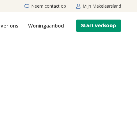
Neem contact op
Mijn Makelaarsland
Start verkoop
ver ons
Woningaanbod