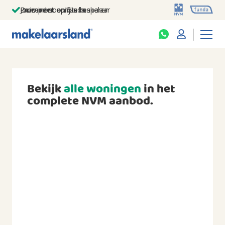
Jouw persoonlijke makelaar
Duizenden euro's besparen
Prominent op funda
Bekijk
alle woningen
in het
complete NVM aanbod.